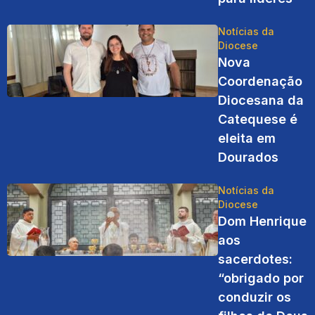
Notícias da
Diocese
Nova
Coordenação
Diocesana da
Catequese é
eleita em
Dourados
Notícias da
Diocese
Dom Henrique
aos
sacerdotes:
“obrigado por
conduzir os