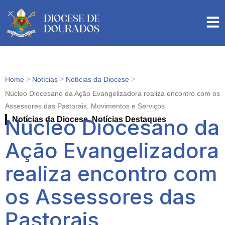
>
>
>
Home
Notícias
Notícias da Diocese
Núcleo Diocesano da Ação Evangelizadora realiza encontro com os
Assessores das Pastorais, Movimentos e Serviços
Núcleo Diocesano da
Notícias da Diocese
,
Notícias Destaques
Ação Evangelizadora
realiza encontro com
os Assessores das
Pastorais,