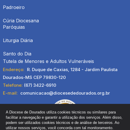
Padroeiro
Cúria Diocesana
Paróquias
Liturgia Diária
Santo do Dia
Tutela de Menores e Adultos Vulneráveis
Endereço:
R. Duque de Caxias, 1284 - Jardim Paulista
Dourados-MS CEP 79830-120
Telefone:
(67) 3422-6910
E-mail:
comunicacao@diocesededourados.org.br
A Diocese de Dourados utiliza cookies técnicos ou similares para
facilitar a navegação e garantir a utilização dos serviços. Além disso,
podem ser utilizados cookies técnicos e de análise de terceiros. Ao
utilizar nossos serviços, você concorda com tal monitoramento.