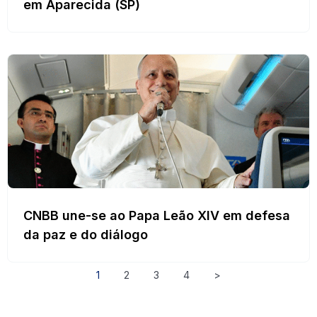
em Aparecida (SP)
CNBB une-se ao Papa Leão XIV em defesa
da paz e do diálogo
1
2
3
4
>