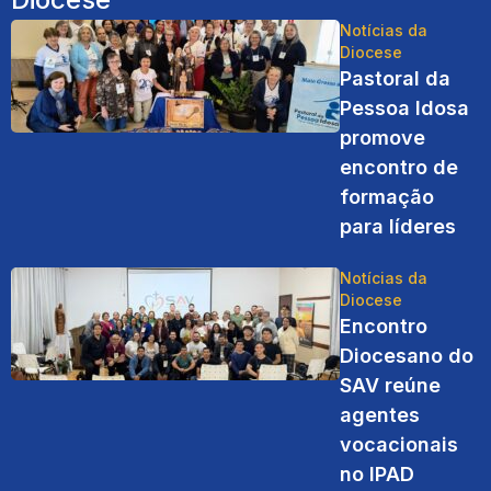
Notícias da
Diocese
Pastoral da
Pessoa Idosa
promove
encontro de
formação
para líderes
Notícias da
Diocese
Encontro
Diocesano do
SAV reúne
agentes
vocacionais
no IPAD