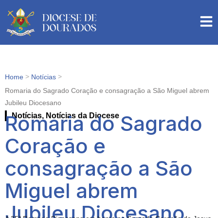
>
>
Home
Notícias
Romaria do Sagrado Coração e consagração a São Miguel abrem
Jubileu Diocesano
Romaria do Sagrado
Notícias
,
Notícias da Diocese
Coração e
consagração a São
Miguel abrem
Jubileu Diocesano