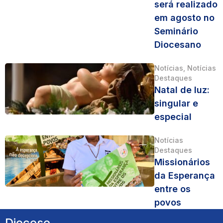
será realizado
em agosto no
Seminário
Diocesano
Notícias
,
Notícias
Destaques
Natal de luz:
singular e
especial
Notícias
Destaques
Missionários
da Esperança
entre os
povos
Diocese