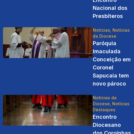
Nacional dos
Presbíteros
Notícias
,
Notícias
da Diocese
Paróquia
Imaculada
Conceição em
Coronel
Sapucaia tem
novo pároco
Notícias da
Diocese
,
Notícias
Destaques
Encontro
Diocesano
dos Coroinhas