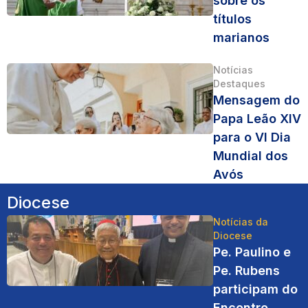
sobre os
títulos
marianos
Notícias
Destaques
Mensagem do
Papa Leão XIV
para o VI Dia
Mundial dos
Avós
Diocese
Notícias da
Diocese
Pe. Paulino e
Pe. Rubens
participam do
Encontro