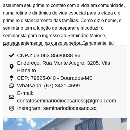
assumem seu primeiro contato com a vida em comunidade,
numa rotina e dinâmica de vida especial para a etapa e o
primeiro distanciamento das famílias. Como diz o nome, o
seminário tem a função de preparar e introduzir o
seminarista para o ingresso ao Seminário Maior e,
consequentemente, no curso superior. Geralmente, tal
Reitor:
Pe. Felipe Capestana da Silva
período nesta etapa da formação se dá de um a dois anos,
CNPJ: 03.063.856/0038-96
Nascimento:
05/06
Ordenação Sacerdotal:
25/11
dependendo da necessidade.
Endereço: Rua Monte Alegre, 3205, Vila
Planalto
CEP: 79825-040 - Dourados-MS
WhatsApp: (67) 3421-4599
E-mail:
contatoseminariodiocesanoscj@gmail.com
Instagram: seminariodiocesano.scj